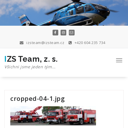
Skip
to
content
izsteam@izsteam.cz
+420 604 235 734
IZS Team, z. s.
Togg
navi
Všichni jsme jeden tým...
cropped-04-1.jpg